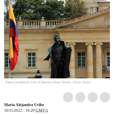
Palacio presidencial. Foto: (Colprensa-Alvaro Tavera).
/
Alvaro Tavera
Maria Alejandra Uribe
16/11/2022 - 16:29
GMT-5