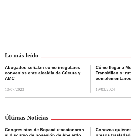
Lo más leído
Abogados señalan como irregulares
Cómo llegar a Mons
convenios ente alcaldía de Cúcuta y
TransMilenio: rutas
AMC
complementarios
13/07/2023
19/03/2024
Últimas Noticias
Congresistas de Boyacá reaccionaron
Conozca quiénes s
al discurso de posesión de Abelardo
presos trasladados