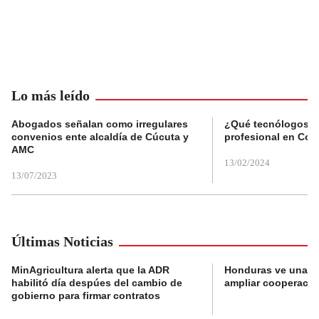
Lo más leído
Abogados señalan como irregulares
¿Qué tecnólogos re
convenios ente alcaldía de Cúcuta y
profesional en Col
AMC
13/02/2024
13/07/2023
Últimas Noticias
MinAgricultura alerta que la ADR
Honduras ve una o
habilitó día despúes del cambio de
ampliar cooperaci
gobierno para firmar contratos