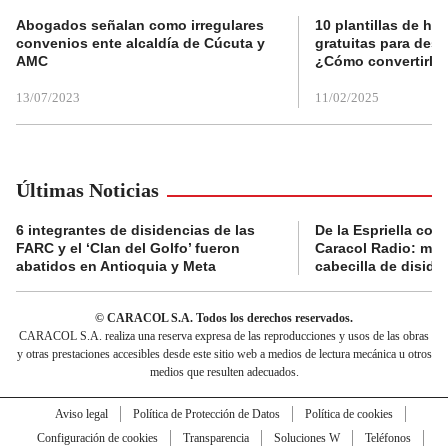
Abogados señalan como irregulares
10 plantillas de hoj
convenios ente alcaldía de Cúcuta y
gratuitas para des
AMC
¿Cómo convertirla
13/07/2023
11/02/2025
Últimas Noticias
6 integrantes de disidencias de las
De la Espriella con
FARC y el ‘Clan del Golfo’ fueron
Caracol Radio: muri
abatidos en Antioquia y Meta
cabecilla de diside
© CARACOL S.A. Todos los derechos reservados.
CARACOL S.A. realiza una reserva expresa de las reproducciones y usos de las obras
y otras prestaciones accesibles desde este sitio web a medios de lectura mecánica u otros
medios que resulten adecuados.
Aviso legal
Política de Protección de Datos
Política de cookies
Configuración de cookies
Transparencia
Soluciones W
Teléfonos