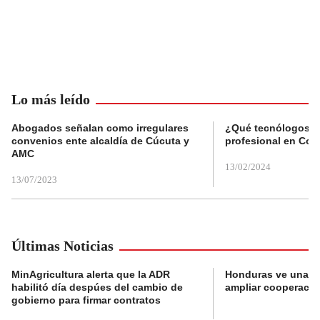
Lo más leído
Abogados señalan como irregulares
¿Qué tecnólogos re
convenios ente alcaldía de Cúcuta y
profesional en Col
AMC
13/02/2024
13/07/2023
Últimas Noticias
MinAgricultura alerta que la ADR
Honduras ve una o
habilitó día despúes del cambio de
ampliar cooperaci
gobierno para firmar contratos