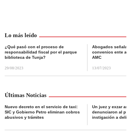
Lo más leído
¿Qué pasó con el proceso de
Abogados señalan 
responsabilidad fiscal por el parque
convenios ente alc
biblioteca de Tunja?
AMC
29/08/2023
13/07/2023
Últimas Noticias
Nuevo decreto en el servicio de taxi:
Un juez y exzar ant
SIC y Gobierno Petro eliminan cobros
denunciaron al pre
abusivos y trámites
instigación a delin