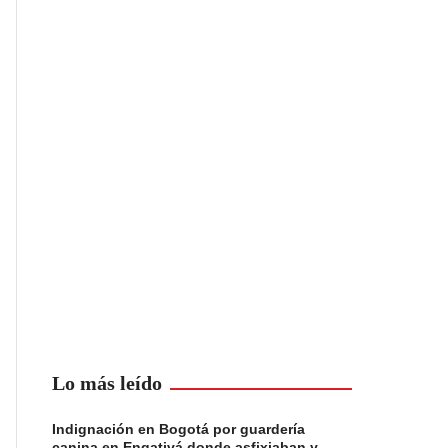
Lo más leído
Indignación en Bogotá por guardería
canina en Engativá donde asfixiaban y