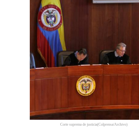
Corte suprema de justicia
(
Colprensa/Archivo
)