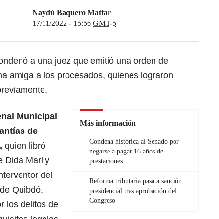
Naydú Baquero Mattar
17/11/2022 - 15:56
GMT-5
ondenó a una juez que emitió una orden de
una amiga a los procesados, quienes lograron
previamente.
enal Municipal
Más información
antías de
Condena histórica al Senado por
,
quien libró
negarse a pagar 16 años de
e Dida Marlly
prestaciones
nterventor del
Reforma tributaria pasa a sanción
 de Quibdó,
presidencial tras aprobación del
Congreso
 los delitos de
uisitos legales,