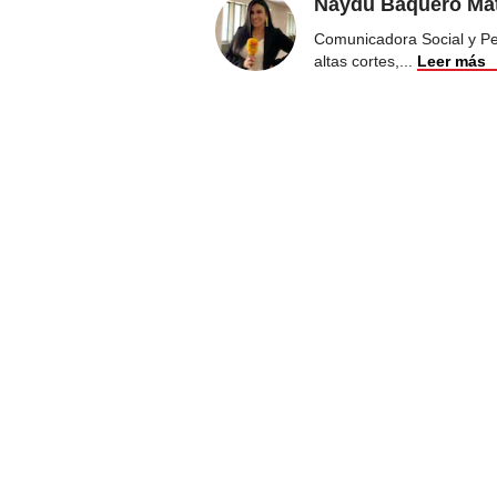
Naydú Baquero Mat
Comunicadora Social y Peri
altas cortes,
...
Leer más