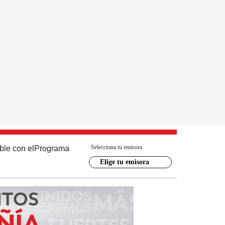
Selecciona tu emisora
ble con el
Programa
Elige tu emisora