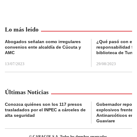
Lo más leído
Abogados señalan como irregulares
¿Qué pasó con el 
convenios ente alcaldía de Cúcuta y
responsabilidad fis
AMC
biblioteca de Tunja
13/07/2023
29/08/2023
Últimas Noticias
Conozca quiénes son los 117 presos
Gobernador reporta
trasladados por el INPEC a cárceles de
explosivos frente 
alta seguridad
Antinarcóticos en 
Guaviare
© CARACOL S.A. Todos los derechos reservados.