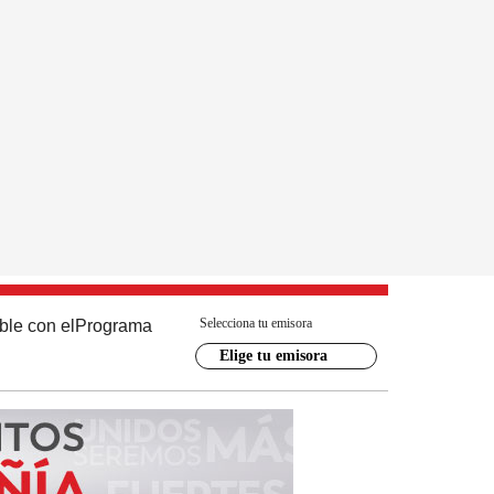
Selecciona tu emisora
ble con el
Programa
Elige tu emisora