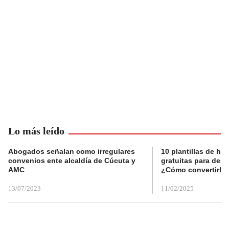
Lo más leído
Abogados señalan como irregulares
10 plantillas de hoj
convenios ente alcaldía de Cúcuta y
gratuitas para des
AMC
¿Cómo convertirla
13/07/2023
11/02/2025