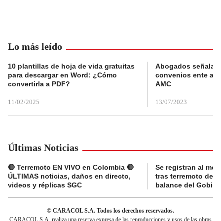
Lo más leído
10 plantillas de hoja de vida gratuitas
Abogados señalan 
para descargar en Word: ¿Cómo
convenios ente alc
convertirla a PDF?
AMC
11/02/2025
13/07/2023
Últimas Noticias
🔴 Terremoto EN VIVO en Colombia 🔴
Se registran al me
ÚLTIMAS noticias, daños en directo,
tras terremoto de 7
videos y réplicas SGC
balance del Gobier
© CARACOL S.A. Todos los derechos reservados.
CARACOL S.A. realiza una reserva expresa de las reproducciones y usos de las obras