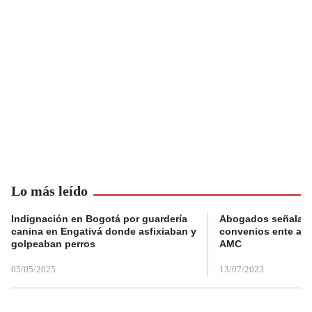
Lo más leído
Indignación en Bogotá por guardería
Abogados señalan 
canina en Engativá donde asfixiaban y
convenios ente alc
golpeaban perros
AMC
05/05/2025
13/07/2023