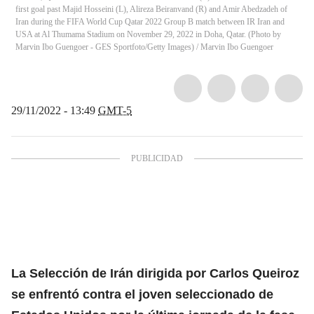
first goal past Majid Hosseini (L), Alireza Beiranvand (R) and Amir Abedzadeh of
Iran during the FIFA World Cup Qatar 2022 Group B match between IR Iran and
USA at Al Thumama Stadium on November 29, 2022 in Doha, Qatar. (Photo by
Marvin Ibo Guengoer - GES Sportfoto/Getty Images)
/
Marvin Ibo Guengoer
29/11/2022 - 13:49
GMT-5
La Selección de Irán dirigida por Carlos Queiroz
se enfrentó contra el joven seleccionado de