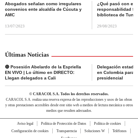
Abogados señalan como irregulares
¿Qué pasó con el 
convenios ente alcaldía de Cúcuta y
responsabilidad fis
AMC
biblioteca de Tunja
13/07/2023
29/08/2023
Últimas Noticias
🔴 Posesión Abelardo de la Espriella
Delegación estado
EN VIVO | Lo último en DIRECTO:
en Colombia para l
Llegan delegados a Cali
presidencial
© CARACOL S.A. Todos los derechos reservados.
CARACOL S.A. realiza una reserva expresa de las reproducciones y usos de las obras
y otras prestaciones accesibles desde este sitio web a medios de lectura mecánica u otros
medios que resulten adecuados.
Aviso legal
Política de Protección de Datos
Política de cookies
Configuración de cookies
Transparencia
Soluciones W
Teléfonos