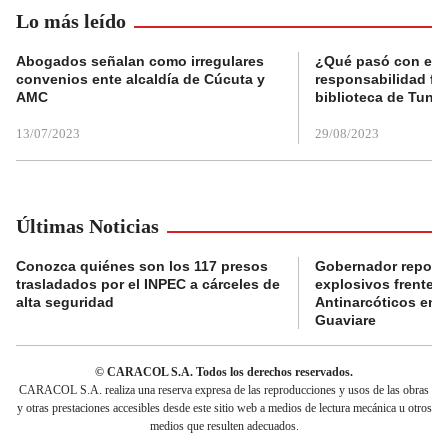
Lo más leído
Abogados señalan como irregulares
¿Qué pasó con el 
convenios ente alcaldía de Cúcuta y
responsabilidad fis
AMC
biblioteca de Tunja
13/07/2023
29/08/2023
Últimas Noticias
Conozca quiénes son los 117 presos
Gobernador reporta
trasladados por el INPEC a cárceles de
explosivos frente 
alta seguridad
Antinarcóticos en 
Guaviare
© CARACOL S.A. Todos los derechos reservados.
CARACOL S.A. realiza una reserva expresa de las reproducciones y usos de las obras
y otras prestaciones accesibles desde este sitio web a medios de lectura mecánica u otros
medios que resulten adecuados.