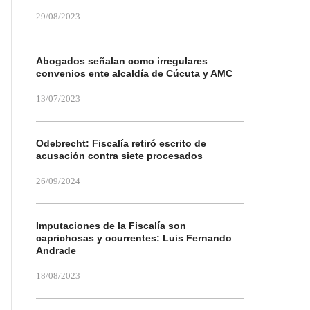
29/08/2023
Abogados señalan como irregulares
convenios ente alcaldía de Cúcuta y AMC
13/07/2023
Odebrecht: Fiscalía retiró escrito de
acusación contra siete procesados
26/09/2024
Imputaciones de la Fiscalía son
caprichosas y ocurrentes: Luis Fernando
Andrade
18/08/2023