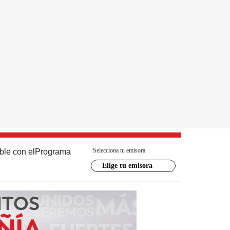
Selecciona tu emisora
ble con el
Programa
Elige tu emisora