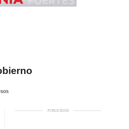
obierno
esos