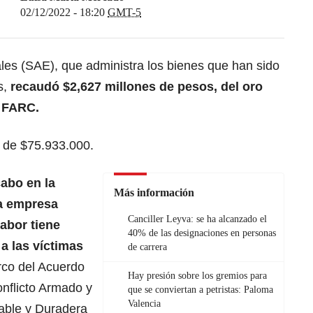
02/12/2022 - 18:20
GMT-5
les (SAE), que administra los bienes que han sido
s,
recaudó $2,627 millones de pesos, del oro
x FARC.
 de $75.933.000.
cabo en la
Más información
la empresa
Canciller Leyva: se ha alcanzado el
labor tiene
40% de las designaciones en personas
 a las víctimas
de carrera
co del Acuerdo
Hay presión sobre los gremios para
onflicto Armado y
que se conviertan a petristas: Paloma
Valencia
able y Duradera