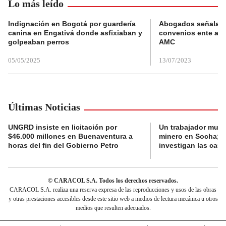
Lo más leído
Indignación en Bogotá por guardería
Abogados señalan 
canina en Engativá donde asfixiaban y
convenios ente alc
golpeaban perros
AMC
05/05/2025
13/07/2023
Últimas Noticias
UNGRD insiste en licitación por
Un trabajador muri
$46.000 millones en Buenaventura a
minero en Socha; a
horas del fin del Gobierno Petro
investigan las cau
© CARACOL S.A. Todos los derechos reservados.
CARACOL S.A. realiza una reserva expresa de las reproducciones y usos de las obras
y otras prestaciones accesibles desde este sitio web a medios de lectura mecánica u otros
medios que resulten adecuados.