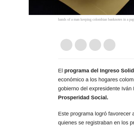
hands of a man keeping colombian banknotes in a pa
El
programa del Ingreso Solid
económico a los hogares colomb
gobierno del expresidente Iván
Prosperidad Social.
Este programa logró favorecer 
quienes se registraban en los p