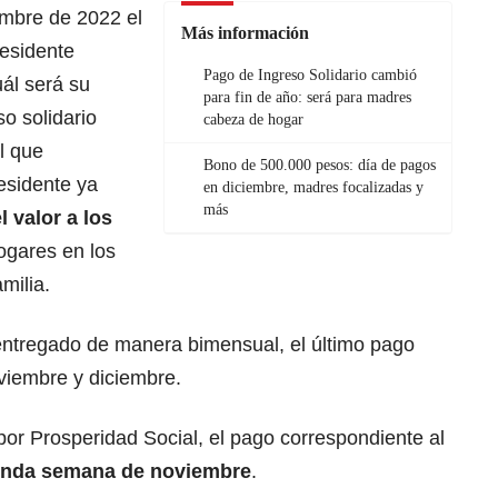
embre de 2022 el
Más información
residente
Pago de Ingreso Solidario cambió
ál será su
para fin de año: será para madres
so solidario
cabeza de hogar
l que
Bono de 500.000 pesos: día de pagos
residente ya
en diciembre, madres focalizadas y
más
l valor a los
ogares en los
milia.
entregado de manera bimensual, el último pago
viembre y diciembre.
or Prosperidad Social, el pago correspondiente al
nda semana de noviembre
.