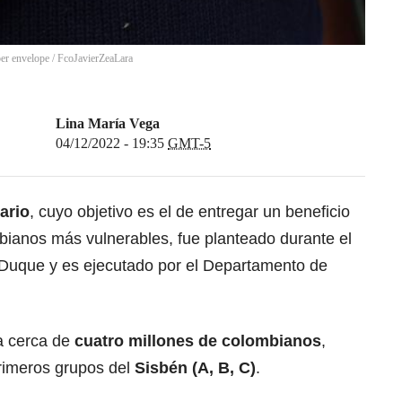
per envelope
/
FcoJavierZeaLara
Lina María Vega
04/12/2022 - 19:35
GMT-5
ario
, cuyo objetivo es el de entregar un
beneficio
ianos más vulnerables, fue planteado durante el
 Duque y es ejecutado por el Departamento de
a cerca de
cuatro millones de colombianos
,
rimeros grupos del
Sisbén (A, B, C)
.