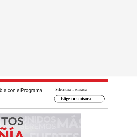
Selecciona tu emisora
ble con el
Programa
Elige tu emisora