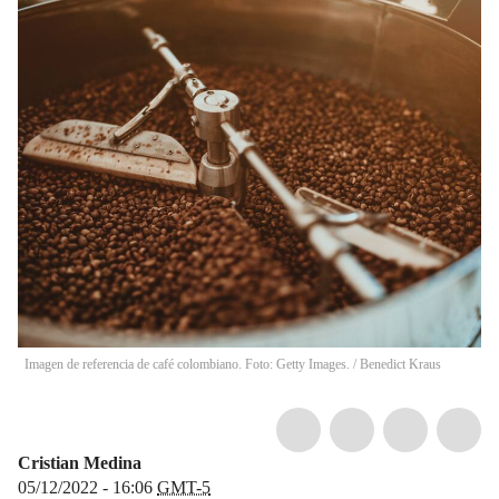
Imagen de referencia de café colombiano. Foto: Getty Images.
/
Benedict Kraus
Cristian Medina
05/12/2022 - 16:06
GMT-5