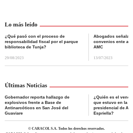
Lo más leído
¿Qué pasó con el proceso de
Abogados señalan 
responsabilidad fiscal por el parque
convenios ente alc
biblioteca de Tunja?
AMC
29/08/2023
13/07/2023
Últimas Noticias
Gobernador reporta hallazgo de
¿Quién es el vende
explosivos frente a Base de
que estuvo en la p
Antinarcóticos en San José del
presidencial de Abe
Guaviare
Espriella?
© CARACOL S.A. Todos los derechos reservados.