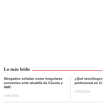
Lo más leído
Abogados señalan como irregulares
¿Qué tecnólogos re
convenios ente alcaldía de Cúcuta y
profesional en Col
AMC
13/02/2024
13/07/2023