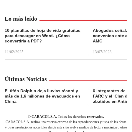
Lo más leído
10 plantillas de hoja de vida gratuitas
Abogados señalan 
para descargar en Word: ¿Cómo
convenios ente alc
convertirla a PDF?
AMC
11/02/2025
13/07/2023
Últimas Noticias
El tifón Dolphin deja lluvias récord y
6 integrantes de di
más de 1,6 millones de evacuados en
FARC y el ‘Clan del
China
abatidos en Antioq
© CARACOL S.A. Todos los derechos reservados.
CARACOL S.A. realiza una reserva expresa de las reproducciones y usos de las obras
y otras prestaciones accesibles desde este sitio web a medios de lectura mecánica u otros