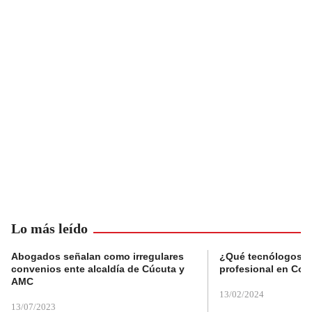
Lo más leído
Abogados señalan como irregulares
¿Qué tecnólogos re
convenios ente alcaldía de Cúcuta y
profesional en Col
AMC
13/02/2024
13/07/2023