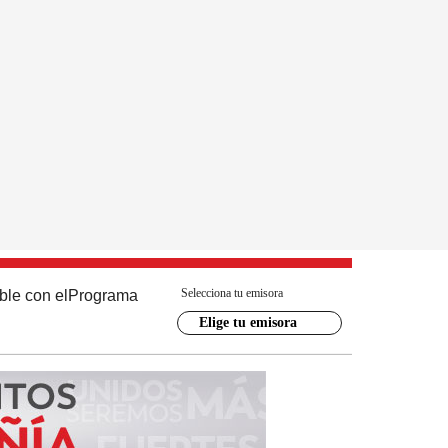
Selecciona tu emisora
ble con el
Programa
Elige tu emisora