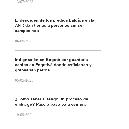
13/07/2023
El desorden de los predios baldíos en la
ANT: dan tierras a personas sin ser
campesinos
06/09/2023
Indignación en Bogotá por guardería
canina en Engativá donde asfixiaban y
golpeaban perros
05/05/2025
¿Cómo saber si tengo un proceso de
embargo? Paso a paso para verificar
19/09/2024