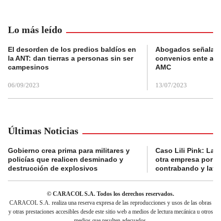
Lo más leído
El desorden de los predios baldíos en
Abogados señalan 
la ANT: dan tierras a personas sin ser
convenios ente alc
campesinos
AMC
06/09/2023
13/07/2023
Últimas Noticias
Gobierno crea prima para militares y
Caso Lili Pink: La F
policías que realicen desminado y
otra empresa por p
destrucción de explosivos
contrabando y lava
© CARACOL S.A. Todos los derechos reservados.
CARACOL S.A. realiza una reserva expresa de las reproducciones y usos de las obras
y otras prestaciones accesibles desde este sitio web a medios de lectura mecánica u otros
medios que resulten adecuados.