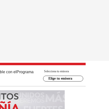
Selecciona tu emisora
ble con el
Programa
Elige tu emisora