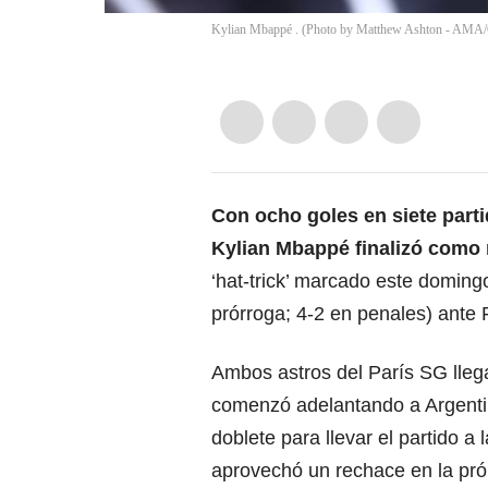
Kylian Mbappé . (Photo by Matthew Ashton - AMA/
Con ocho goles en siete part
Kylian Mbappé finalizó como
‘hat-trick’ marcado este domingo
prórroga; 4-2 en penales) ante 
Ambos astros del París SG llega
comenzó adelantando a Argenti
doblete para llevar el partido a 
aprovechó un rechace en la prór