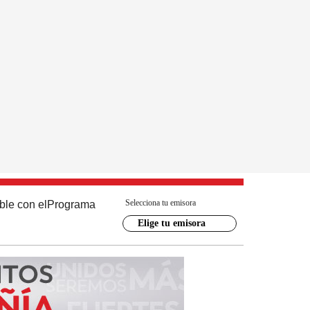
Selecciona tu emisora
ble con el
Programa
Elige tu emisora