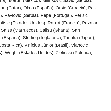
a), Martín (México), Milinkovic-Savic (Serbia),
ari (Catar), Olmo (España), Orsic (Croacia), Paik
), Pavlovic (Serbia), Pepe (Portugal), Perisic
Pulisic (Estados Unidos), Rabiot (Francia), Rezaian
, Saiss (Marruecos), Salisu (Ghana), Sarr
r (España), Sterling (Inglaterra), Tanaka (Japón),
sta Rica), Vinícius Júnior (Brasil), Vlahovic
, Wright (Estados Unidos), Zielinski (Polonia),