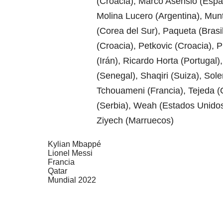
(Croacia), Marco Asensio (Españ
Molina Lucero (Argentina), Munt
(Corea del Sur), Paqueta (Brasil
(Croacia), Petkovic (Croacia), 
(Irán), Ricardo Horta (Portugal)
(Senegal), Shaqiri (Suiza), Sole
Tchouameni (Francia), Tejeda (Co
(Serbia), Weah (Estados Unidos)
Ziyech (Marruecos)
Kylian Mbappé
Lionel Messi
Francia
Qatar
Mundial 2022