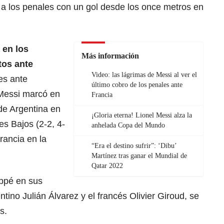
 a los penales con un gol desde los once metros en
 en los
Más información
tos ante
Video: las lágrimas de Messi al ver el
les ante
último cobro de los penales ante
 Messi marcó en
Francia
 de Argentina en
¡Gloria eterna! Lionel Messi alza la
es Bajos (2-2, 4-
anhelada Copa del Mundo
rancia en la
“Era el destino sufrir”: ‘Dibu’
Martínez tras ganar el Mundial de
Qatar 2022
ppé en sus
ntino Julián Álvarez y el francés Olivier Giroud, se
s.