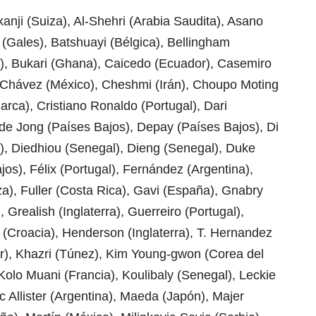
anji (Suiza), Al-Shehri (Arabia Saudita), Asano
(Gales), Batshuayi (Bélgica), Bellingham
os), Bukari (Ghana), Caicedo (Ecuador), Casemiro
), Chávez (México), Cheshmi (Irán), Choupo Moting
rca), Cristiano Ronaldo (Portugal), Dari
de Jong (Países Bajos), Depay (Países Bajos), Di
l), Diedhiou (Senegal), Dieng (Senegal), Duke
jos), Félix (Portugal), Fernández (Argentina),
za), Fuller (Costa Rica), Gavi (España), Gnabry
 Grealish (Inglaterra), Guerreiro (Portugal),
(Croacia), Henderson (Inglaterra), T. Hernandez
r), Khazri (Túnez), Kim Young-gwon (Corea del
Kolo Muani (Francia), Koulibaly (Senegal), Leckie
ac Allister (Argentina), Maeda (Japón), Majer