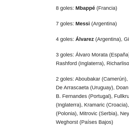
8 goles:
Mbappé
(Francia)
7 goles:
Messi
(Argentina)
4 goles:
Álvarez
(Argentina), Gi
3 goles: Álvaro Morata (España
Rashford (Inglaterra), Richarlis
2 goles: Aboubakar (Camerún), 
De Arrascaeta (Uruguay), Doan 
B. Fernandes (Portugal), Fullk
(Inglaterra), Kramaric (Croaci
(Polonia), Mitrovic (Serbia), Ne
Weghorst (Países Bajos)