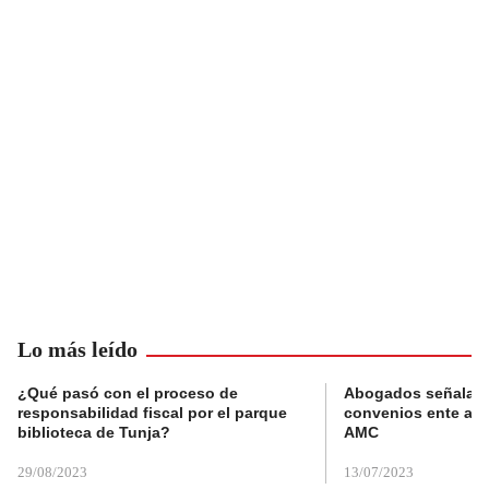
Lo más leído
¿Qué pasó con el proceso de
Abogados señalan 
responsabilidad fiscal por el parque
convenios ente alc
biblioteca de Tunja?
AMC
29/08/2023
13/07/2023