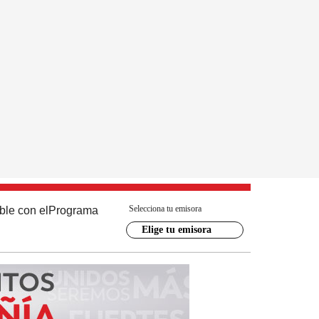
Selecciona tu emisora
ble con el
Programa
Elige tu emisora