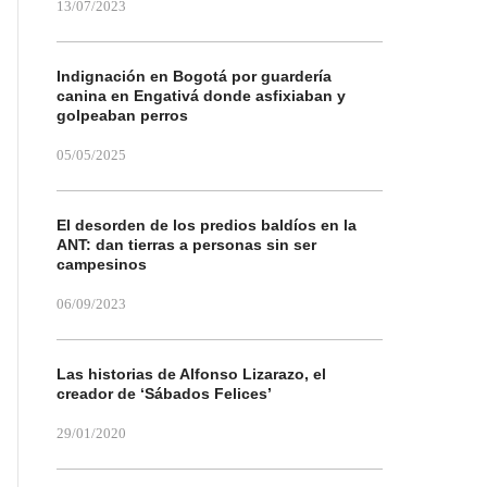
13/07/2023
Indignación en Bogotá por guardería
canina en Engativá donde asfixiaban y
golpeaban perros
05/05/2025
El desorden de los predios baldíos en la
ANT: dan tierras a personas sin ser
campesinos
06/09/2023
Las historias de Alfonso Lizarazo, el
creador de ‘Sábados Felices’
29/01/2020