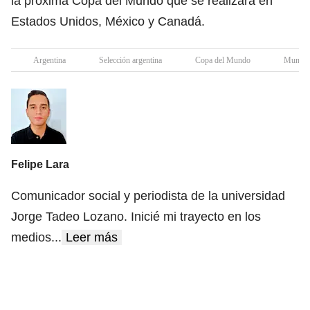
la próxima Copa del Mundo que se realizará en
Estados Unidos, México y Canadá.
Argentina
Selección argentina
Copa del Mundo
Mundia
Felipe Lara
Comunicador social y periodista de la universidad
Jorge Tadeo Lozano. Inicié mi trayecto en los
medios
...
Leer más