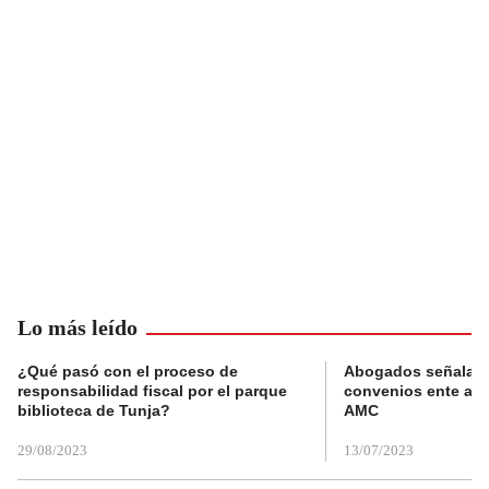
Lo más leído
¿Qué pasó con el proceso de
Abogados señalan 
responsabilidad fiscal por el parque
convenios ente alc
biblioteca de Tunja?
AMC
29/08/2023
13/07/2023