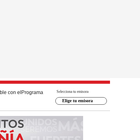
Selecciona tu emisora
ble con el
Programa
Elige tu emisora