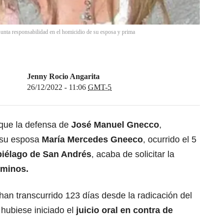
unta responsabilidad en el homicidio de su esposa y prima
Jenny Rocio Angarita
26/12/2022 - 11:06
GMT-5
que la defensa de
José Manuel Gnecco
,
e su esposa
María Mercedes Gneeco
, ocurrido el 5
piélago de San Andrés
, acaba de solicitar la
rminos.
 han transcurrido 123 días desde la radicación del
hubiese iniciado el
juicio oral en contra de