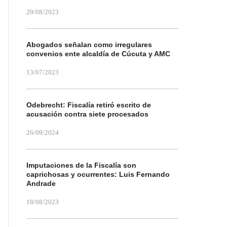
29/08/2023
Abogados señalan como irregulares
convenios ente alcaldía de Cúcuta y AMC
13/07/2023
Odebrecht: Fiscalía retiró escrito de
acusación contra siete procesados
26/09/2024
Imputaciones de la Fiscalía son
caprichosas y ocurrentes: Luis Fernando
Andrade
18/08/2023