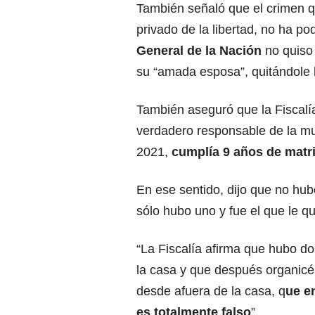
También señaló que el crimen q
privado de la libertad, no ha po
General de la Nación
no quiso
su “amada esposa”, quitándole l
También aseguró que la Fiscalía
verdadero responsable de la mue
2021,
cumplía 9 años de matr
En ese sentido, dijo que no hu
sólo hubo uno y fue el que le qu
“La Fiscalía afirma que hubo do
la casa y que después organicé 
desde afuera de la casa, q
ue en
es totalmente falso
”.