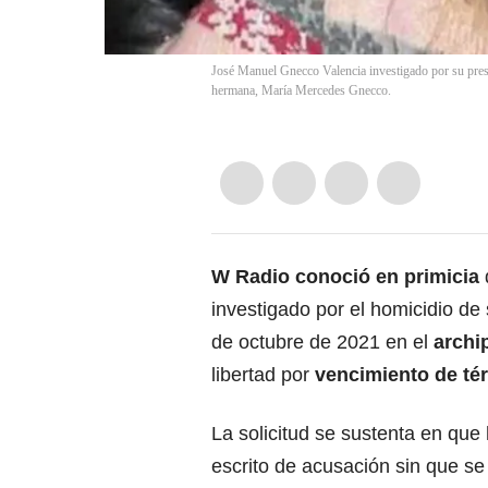
José Manuel Gnecco Valencia investigado por su pres
hermana, María Mercedes Gnecco.
W Radio conoció en primicia
investigado por el homicidio d
de octubre de 2021 en el
archi
libertad por
vencimiento de té
La solicitud se sustenta en que
escrito de acusación sin que se 