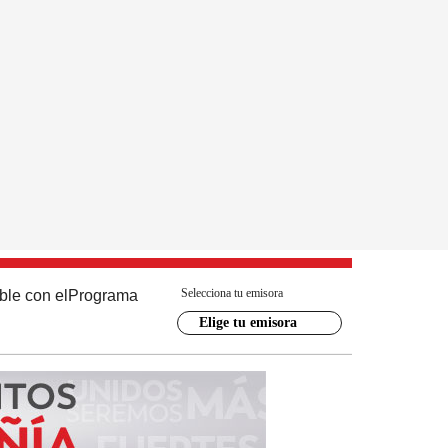
Selecciona tu emisora
ble con el
Programa
Elige tu emisora