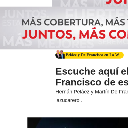
Peláez y De Francisco en La W
Escuche aquí el
Francisco de es
Hernán Peláez y Martín De Franc
‘azucarero’.