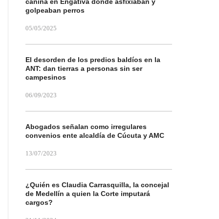
canina en Engativá donde asfixiaban y
golpeaban perros
05/05/2025
El desorden de los predios baldíos en la
ANT: dan tierras a personas sin ser
campesinos
06/09/2023
Abogados señalan como irregulares
convenios ente alcaldía de Cúcuta y AMC
13/07/2023
¿Quién es Claudia Carrasquilla, la concejal
de Medellín a quien la Corte imputará
cargos?