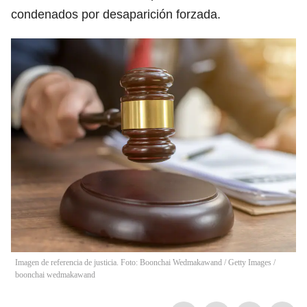
condenados por desaparición forzada.
Imagen de referencia de justicia. Foto: Boonchai Wedmakawand / Getty Images
/
boonchai wedmakawand