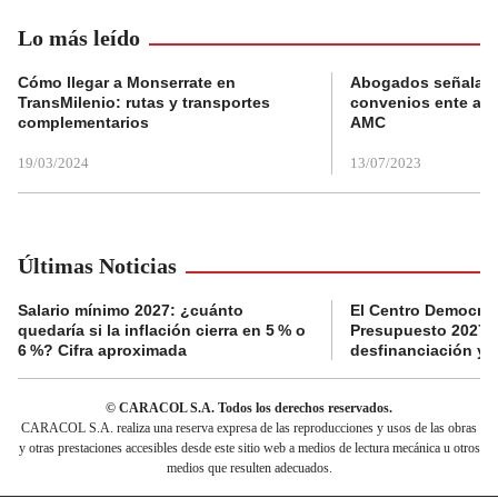
Lo más leído
Cómo llegar a Monserrate en
Abogados señalan 
TransMilenio: rutas y transportes
convenios ente alc
complementarios
AMC
19/03/2024
13/07/2023
Últimas Noticias
Salario mínimo 2027: ¿cuánto
El Centro Democrát
quedaría si la inflación cierra en 5 % o
Presupuesto 2027 p
6 %? Cifra aproximada
desfinanciación y 
© CARACOL S.A. Todos los derechos reservados.
CARACOL S.A. realiza una reserva expresa de las reproducciones y usos de las obras
y otras prestaciones accesibles desde este sitio web a medios de lectura mecánica u otros
medios que resulten adecuados.