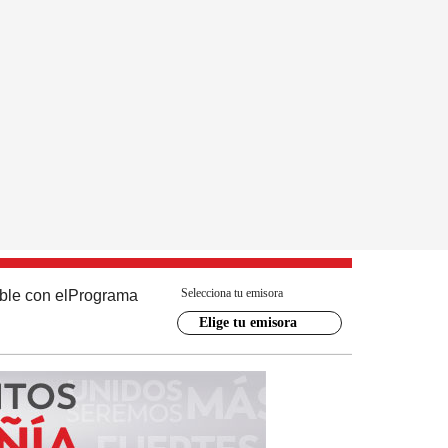
Selecciona tu emisora
ble con el
Programa
Elige tu emisora