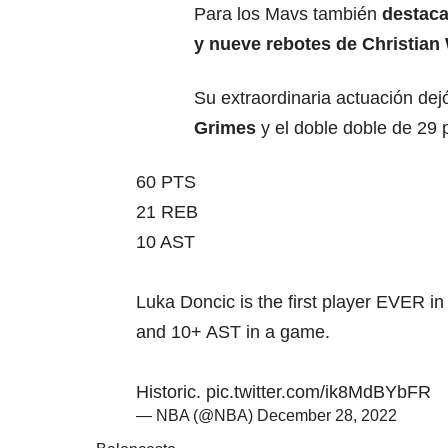
Para los Mavs también
destaca
y nueve rebotes de Christian
Su extraordinaria actuación dej
Grimes
y el doble doble de 29 
60 PTS
21 REB
10 AST
Luka Doncic is the first player EVER i
and 10+ AST in a game.
Historic.
pic.twitter.com/ik8MdBYbFR
— NBA (@NBA)
December 28, 2022