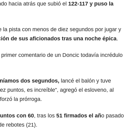
endo hacia atrás que subió el
122-117 y puso la
e la pista con menos de diez segundos por jugar y
ión de sus aficionados tras una noche épica
.
el primer comentario de un Doncic todavía incrédulo
teníamos dos segundos,
lancé el balón y tuve
z puntos, es increíble”, agregó el esloveno, al
forzó la prórroga.
puntos con 60
, tras los
51 firmados el añ
o pasado
de rebotes (21).