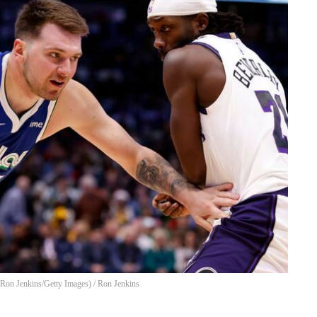
 Ron Jenkins/Getty Images)
/
Ron Jenkins