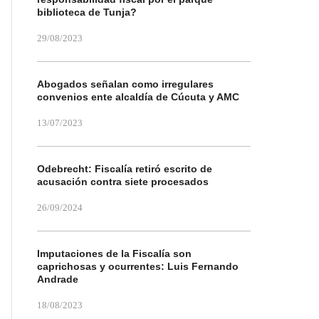
biblioteca de Tunja?
29/08/2023
Abogados señalan como irregulares
convenios ente alcaldía de Cúcuta y AMC
13/07/2023
Odebrecht: Fiscalía retiró escrito de
acusación contra siete procesados
26/09/2024
Imputaciones de la Fiscalía son
caprichosas y ocurrentes: Luis Fernando
Andrade
18/08/2023