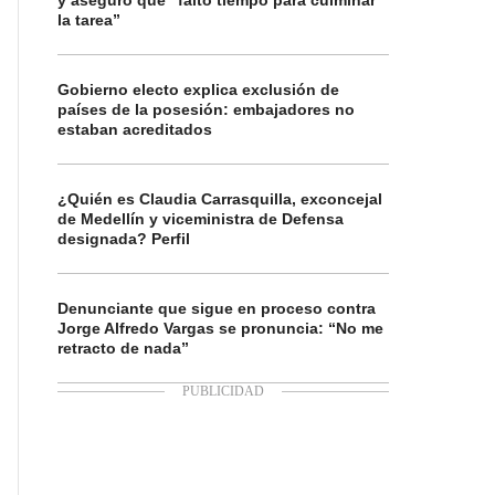
y aseguró que “faltó tiempo para culminar
la tarea”
Gobierno electo explica exclusión de
países de la posesión: embajadores no
estaban acreditados
¿Quién es Claudia Carrasquilla, exconcejal
de Medellín y viceministra de Defensa
designada? Perfil
Denunciante que sigue en proceso contra
Jorge Alfredo Vargas se pronuncia: “No me
retracto de nada”