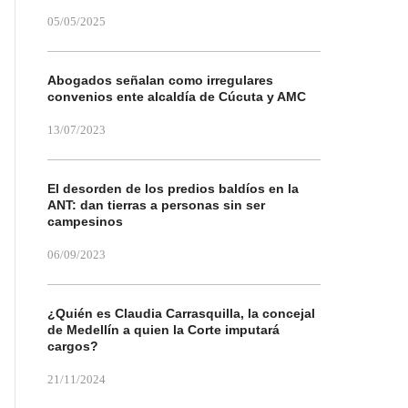
05/05/2025
Abogados señalan como irregulares
convenios ente alcaldía de Cúcuta y AMC
13/07/2023
El desorden de los predios baldíos en la
ANT: dan tierras a personas sin ser
campesinos
06/09/2023
¿Quién es Claudia Carrasquilla, la concejal
de Medellín a quien la Corte imputará
cargos?
21/11/2024