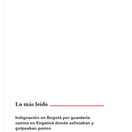
Lo más leído
Indignación en Bogotá por guardería
canina en Engativá donde asfixiaban y
golpeaban perros