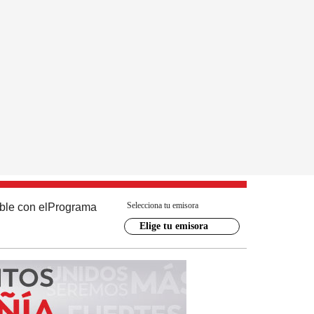
Selecciona tu emisora
ble con el
Programa
Elige tu emisora