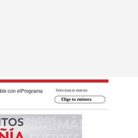
Selecciona tu emisora
ble con el
Programa
Elige tu emisora