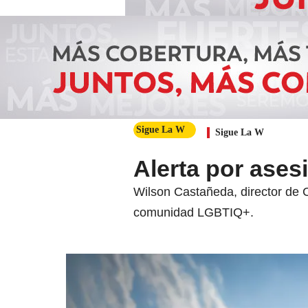
Sigue La W
Sigue La W
Alerta por ase
Wilson Castañeda, director de C
comunidad LGBTIQ+.