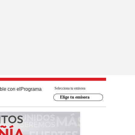
Selecciona tu emisora
ble con el
Programa
Elige tu emisora