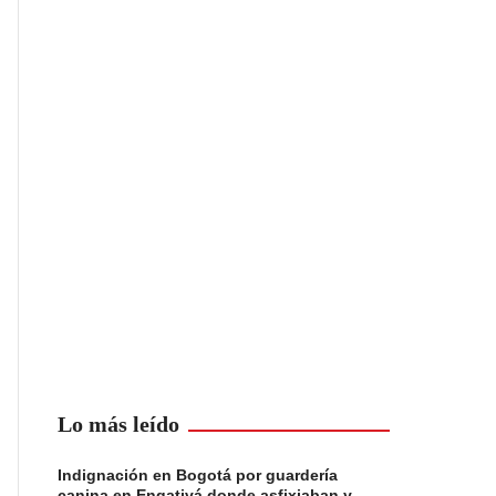
Lo más leído
Indignación en Bogotá por guardería
canina en Engativá donde asfixiaban y