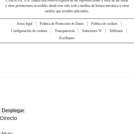
CARACOL S.A. realiza una reserva expresa de las reproducciones y usos de las obras
y otras prestaciones accesibles desde este sitio web a medios de lectura mecánica u otros
medios que resulten adecuados.
Aviso legal
Política de Protección de Datos
Política de cookies
Configuración de cookies
Transparencia
Soluciones W
Teléfonos
Escríbanos
Desplegar
Directo