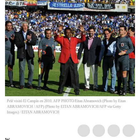
Pelé visitó El Campín en 2010. AFP PHOTO/Eitan Abramovich (Photo by Eitan
ABRAMOVICH / AFP) (Photo by EITAN ABRAMOVICH/AFP via Getty
Images)
/
EITAN ABRAMOVICH
W