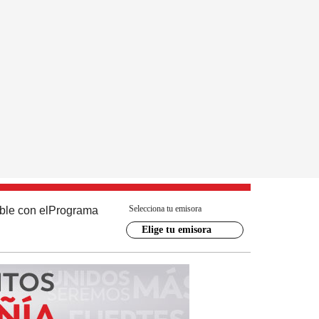
Selecciona tu emisora
ble con el
Programa
Elige tu emisora