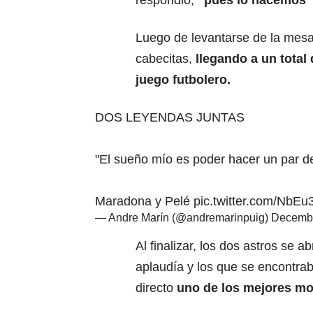
respondió,
“pues lo hacemos”
Luego de levantarse de la mes
cabecitas,
llegando a un total
juego futbolero.
DOS LEYENDAS JUNTAS
"El sueño mío es poder hacer un par d
Maradona y Pelé
pic.twitter.com/NbE
— Andre Marín (@andremarinpuig)
Decembe
Al finalizar, los dos astros se 
aplaudía y los que se encontraba
directo
uno de los mejores mom