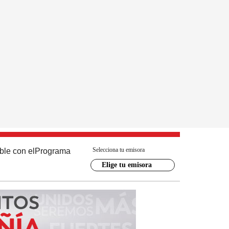
Selecciona tu emisora
ble con el
Programa
Elige tu emisora