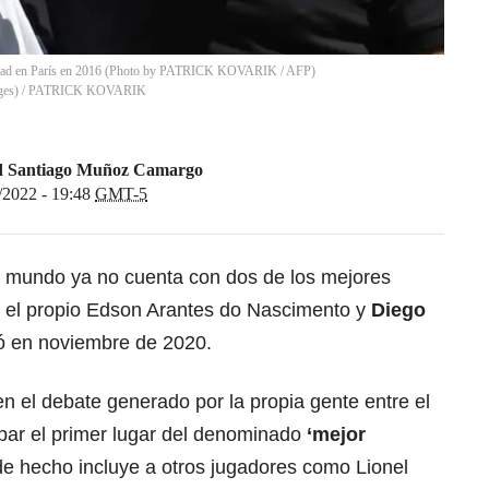
cidad en París en 2016 (Photo by PATRICK KOVARIK / AFP)
es)
/
PATRICK KOVARIK
d Santiago Muñoz Camargo
/2022 - 19:48
GMT-5
l mundo ya no cuenta con dos de los mejores
: el propio Edson Arantes do Nascimento y
Diego
ó en noviembre de 2020.
en el debate generado por la propia gente entre el
upar el primer lugar del denominado
‘mejor
de hecho incluye a otros jugadores como Lionel