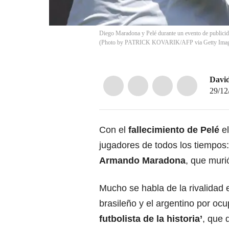
Diego Maradona y Pelé durante un evento de publi
(Photo by PATRICK KOVARIK/AFP via Getty Imag
Davi
29/12
Con el
fallecimiento de Pelé
e
jugadores de todos los tiempos
Armando Maradona
, que muri
Mucho se habla de la rivalidad 
brasileño y el argentino por oc
futbolista de la historia’
, que 