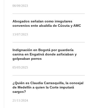
06/09/2023
Abogados señalan como irregulares
convenios ente alcaldía de Cúcuta y AMC
13/07/2023
Indignación en Bogotá por guardería
canina en Engativá donde asfixiaban y
golpeaban perros
05/05/2025
¿Quién es Claudia Carrasquilla, la concejal
de Medellín a quien la Corte imputará
cargos?
21/11/2024