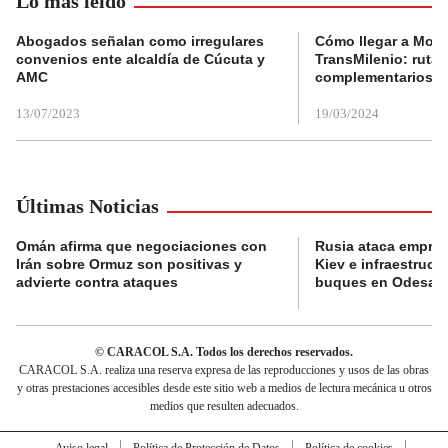
Lo más leído
Abogados señalan como irregulares
Cómo llegar a Mons
convenios ente alcaldía de Cúcuta y
TransMilenio: rutas
AMC
complementarios
13/07/2023
19/03/2024
Últimas Noticias
Omán afirma que negociaciones con
Rusia ataca empres
Irán sobre Ormuz son positivas y
Kiev e infraestructu
advierte contra ataques
buques en Odesa
© CARACOL S.A. Todos los derechos reservados.
CARACOL S.A. realiza una reserva expresa de las reproducciones y usos de las obras
y otras prestaciones accesibles desde este sitio web a medios de lectura mecánica u otros
medios que resulten adecuados.
Aviso legal
Política de Protección de Datos
Política de cookies