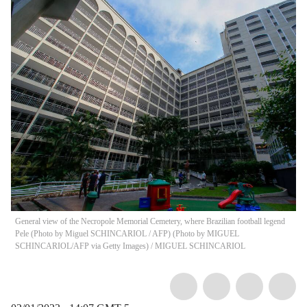
General view of the Necropole Memorial Cemetery, where Brazilian football legend
Pele (Photo by Miguel SCHINCARIOL / AFP) (Photo by MIGUEL
SCHINCARIOL/AFP via Getty Images)
/
MIGUEL SCHINCARIOL