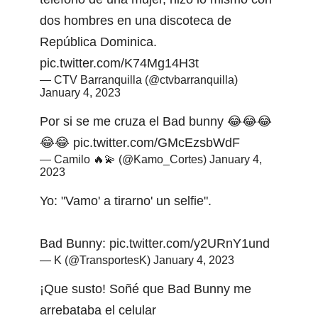
dos hombres en una discoteca de
República Dominica.
pic.twitter.com/K74Mg14H3t
— CTV Barranquilla (@ctvbarranquilla)
January 4, 2023
Por si se me cruza el Bad bunny 😂😂😂
😂😂
pic.twitter.com/GMcEzsbWdF
— Camilo 🔥💫 (@Kamo_Cortes)
January 4,
2023
Yo: "Vamo' a tirarno' un selfie".
Bad Bunny:
pic.twitter.com/y2URnY1und
— K (@TransportesK)
January 4, 2023
¡Que susto! Soñé que Bad Bunny me
arrebataba el celular