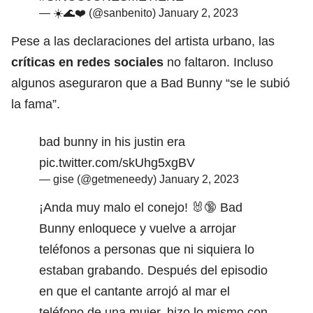
— ☀️🌊❤️ (@sanbenito)
January 2, 2023
Pese a las declaraciones del artista urbano, las
críticas en redes sociales
no faltaron. Incluso
algunos aseguraron que a Bad Bunny “se le subió
la fama”.
bad bunny in his justin era
pic.twitter.com/skUhg5xgBV
— gise (@getmeneedy)
January 2, 2023
¡Anda muy malo el conejo! 🐰🔞 Bad
Bunny enloquece y vuelve a arrojar
teléfonos a personas que ni siquiera lo
estaban grabando. Después del episodio
en que el cantante arrojó al mar el
teléfono de una mujer, hizo lo mismo con