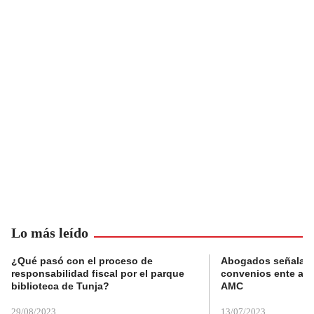
Lo más leído
¿Qué pasó con el proceso de
Abogados señalan 
responsabilidad fiscal por el parque
convenios ente alc
biblioteca de Tunja?
AMC
29/08/2023
13/07/2023