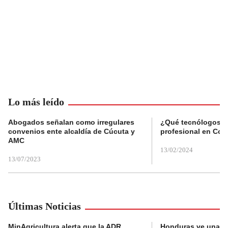
Lo más leído
Abogados señalan como irregulares
¿Qué tecnólogos re
convenios ente alcaldía de Cúcuta y
profesional en Col
AMC
13/02/2024
13/07/2023
Últimas Noticias
MinAgricultura alerta que la ADR
Honduras ve una o