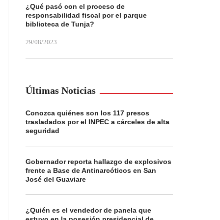
¿Qué pasó con el proceso de
responsabilidad fiscal por el parque
biblioteca de Tunja?
29/08/2023
Últimas Noticias
Conozca quiénes son los 117 presos
trasladados por el INPEC a cárceles de alta
seguridad
Gobernador reporta hallazgo de explosivos
frente a Base de Antinarcóticos en San
José del Guaviare
¿Quién es el vendedor de panela que
estuvo en la posesión presidencial de