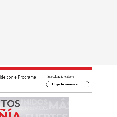
Selecciona tu emisora
ble con el
Programa
Elige tu emisora