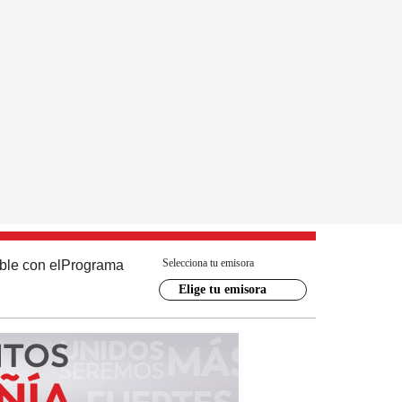
Selecciona tu emisora
ble con el
Programa
Elige tu emisora