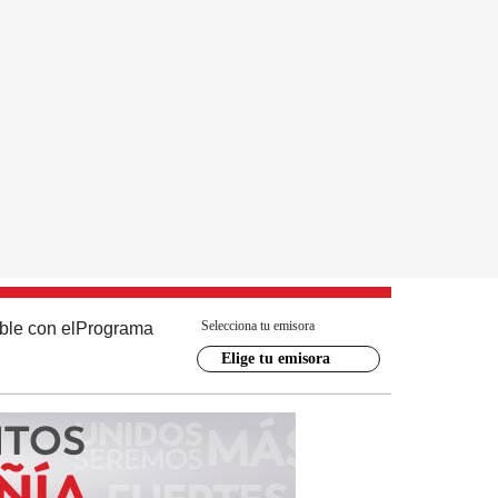
Selecciona tu emisora
ble con el
Programa
Elige tu emisora