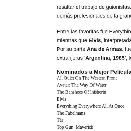
resaltar el trabajo de guionistas
demás profesionales de la grand
Entre las favoritas fue Everyth
mientras que
Elvis
, interpretad
Por su parte
Ana de Armas
, f
extranjeras ‘
Argentina, 1985′,
l
Nominados a Mejor Películ
All Quiet On The Western Front
Avatar: The Way Of Water
The Banshees Of Inisherin
Elvis
Everything Everywhere All At Once
The Fabelmans
Tár
Top Gun: Maverick