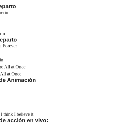
eparto
herin
rin
eparto
a Forever
in
re All at Once
All at Once
 de Animación
 think I believe it
e acción en vivo: