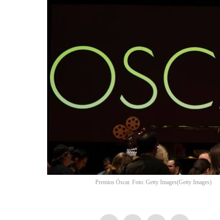
Premios Óscar. Foto: Getty Images
(
Getty Images
)