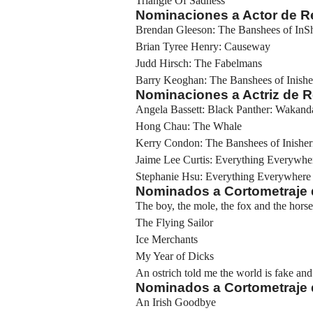
Triangle Of Sadness
Nominaciones a Actor de R
Brendan Gleeson: The Banshees of InS
Brian Tyree Henry: Causeway
Judd Hirsch: The Fabelmans
Barry Keoghan: The Banshees of Inishe
Nominaciones a Actriz de R
Angela Bassett: Black Panther: Wakand
Hong Chau: The Whale
Kerry Condon: The Banshees of Inisher
Jaime Lee Curtis: Everything Everywhe
Stephanie Hsu: Everything Everywhere 
Nominados a Cortometraje
The boy, the mole, the fox and the horse
The Flying Sailor
Ice Merchants
My Year of Dicks
An ostrich told me the world is fake and I
Nominados a Cortometraje d
An Irish Goodbye