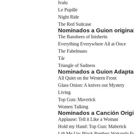
Ivalu
Le Pupille
Night Ride
The Red Suitcase
Nominados a Guion origina
The Banshees of Inisherin
Everything Everywhere All at Once
The Fabelmans
Tár
Triangle of Sadness
Nominados a Guion Adapt
All Quiet on the Western Front
Glass Onion: A knives out Mystery
Living
Top Gun: Maverick
Women Talking
Nominados a Canción Origi
Applause: Tell it Like a Woman
Hold my Hand: Top Gun: Maberick
Lift Me Up: Black Panther: Wakanda F