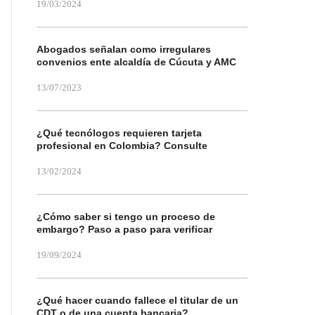
19/03/2024
Abogados señalan como irregulares
convenios ente alcaldía de Cúcuta y AMC
13/07/2023
¿Qué tecnólogos requieren tarjeta
profesional en Colombia? Consulte
13/02/2024
¿Cómo saber si tengo un proceso de
embargo? Paso a paso para verificar
19/09/2024
¿Qué hacer cuando fallece el titular de un
CDT o de una cuenta bancaria?