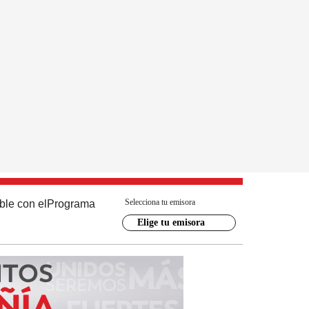
Selecciona tu emisora
ble con el
Programa
Elige tu emisora