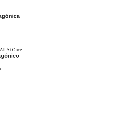
tagónica
 All At Once
agónico
n