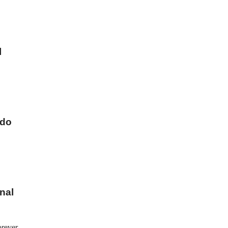
l
ado
nal
orever