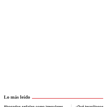
Lo más leído
Abogados señalan como irregulares
¿Qué tecnólogos re